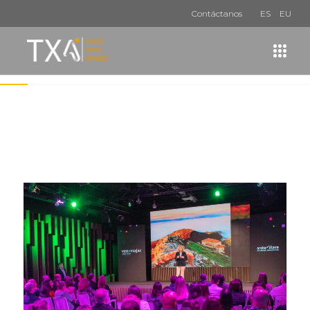
Contáctanos
ES
EU
Ruta del Txakoli
de Aiaraldea