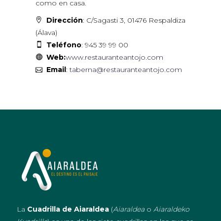
como en casa.
Dirección
: C/Sagasti 3, 01476 Respaldiza
(Álava)
Teléfono
: 945 39 99 00
Web:
www.restauranteantojo.com
Email
:
taberna@restauranteantojo.com
La
Cuadrilla de Aiaraldea
(
Aiaraldea
o
Aiaraldeko