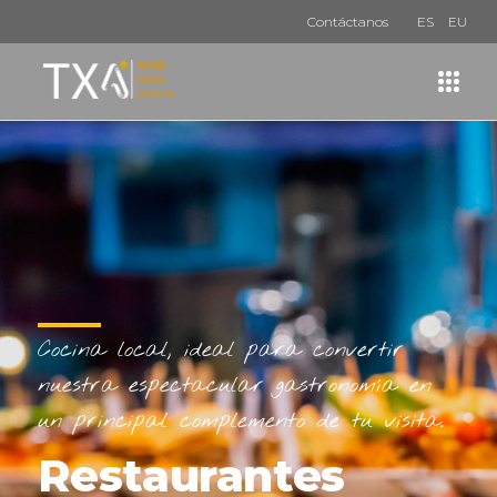
Contáctanos
ES
EU
Cocina local, ideal para convertir
nuestra espectacular gastronomía en
un principal complemento de tu visita.
Restaurantes