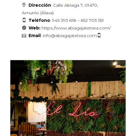
Dirección
: Calle Abiaga 7, 01470,
Amurrio (Álava)
Teléfono
: 945 393 618 – 652 703 551
Web:
https://www.abiagajatetxea.com/
Email
:
info@abiagajatetxea.com