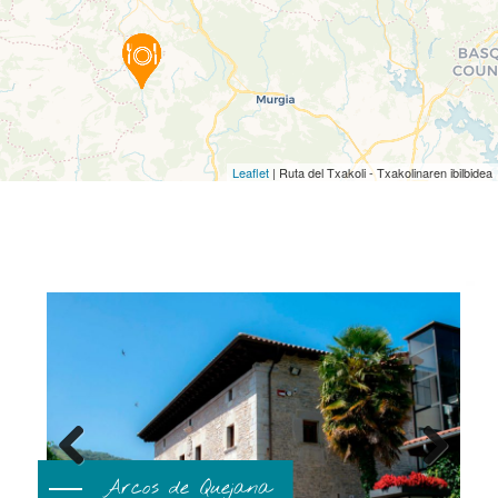
Leaflet
| Ruta del Txakoli - Txakolinaren ibilbidea
Previous
Next
Arcos de Quejana