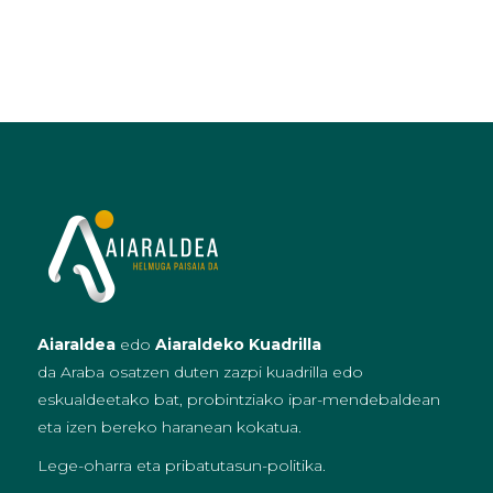
Aiaraldea
edo
Aiaraldeko Kuadrilla
da Araba osatzen duten zazpi kuadrilla edo
eskualdeetako bat, probintziako ipar-mendebaldean
eta izen bereko haranean kokatua.
Lege-oharra eta pribatutasun-politika
.