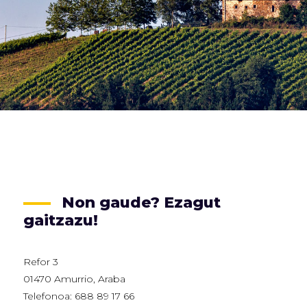
Non gaude? Ezagut
gaitzazu!
Refor 3
01470 Amurrio, Araba
Telefonoa: 688 89 17 66