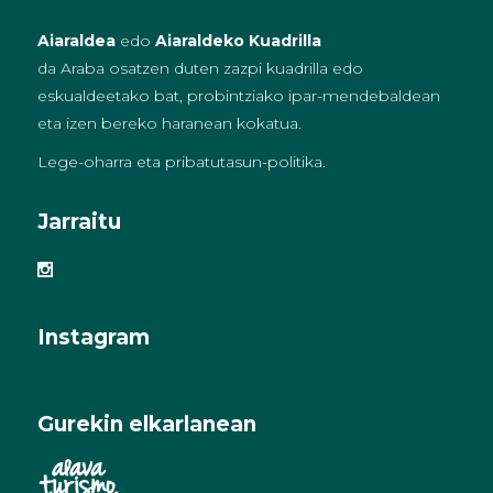
Aiaraldea
edo
Aiaraldeko Kuadrilla
da Araba osatzen duten zazpi kuadrilla edo
eskualdeetako bat, probintziako ipar-mendebaldean
eta izen bereko haranean kokatua.
Lege-oharra eta pribatutasun-politika
.
Jarraitu
Instagram
Gurekin elkarlanean