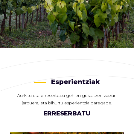
Esperientziak
Aurkitu eta erreserbatu gehien gustatzen zaizun
jarduera, eta bihurtu esperientzia paregabe.
ERRESERBATU