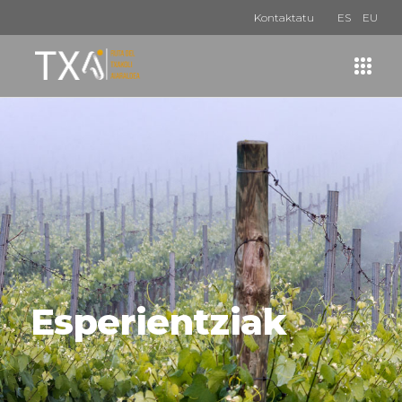
Kontaktatu
ES
EU
Esperientziak