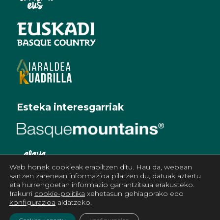
Esteka interesgarriak
Web honek cookieak erabiltzen ditu. Hau da, webean
sartzen zarenean informazioa pilatzen du, datuak aztertu
eta hurrengoetan informazio garrantzitsua erakusteko.
Irakurri
cookie-politika
xehetasun gehiagorako edo
konfigurazioa
aldatzeko.